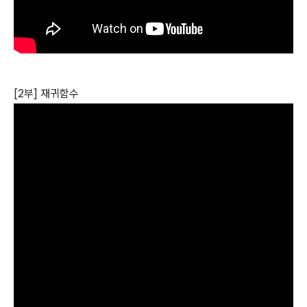
[2부] 재귀함수