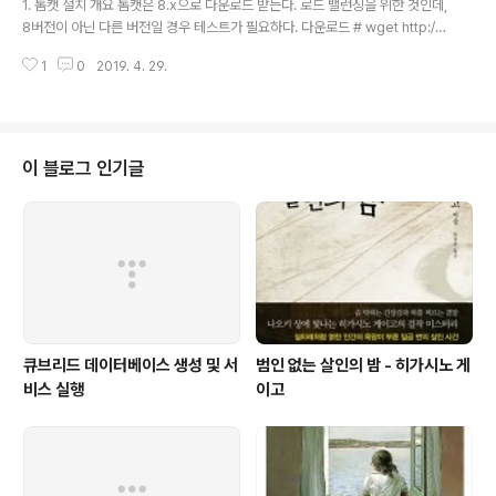
1. 톰캣 설치 개요 톰캣은 8.x으로 다운로드 받는다. 로드 밸런싱을 위한 것인데,
8버전이 아닌 다른 버전일 경우 테스트가 필요하다. 다운로드 # wget http://a
pache.tt.co.kr/tomcat/tomcat-8/v8.5.32/bin/apache-tomcat-8.5.
1
0
2019. 4. 29.
32.tar.gz 압축해제 # tar xvf apache-tomcat-8.5.32.tar.gz # mkdir /
webapps # mv apache-tomcat-8.5.31 /webapps/tomcat8_was1
튜닝 톰캣의 성능 개선을 위해 /webapps/tomcat8_was1/bin/catalina.sh
안에 아래의 코드를 추가한다. 힙메모리 설정인데, -Xms1024M -Xmx1024
M 부분을 1024 혹은 2048로 설..
이 블로그 인기글
큐브리드 데이터베이스 생성 및 서
범인 없는 살인의 밤 - 히가시노 게
비스 실행
이고