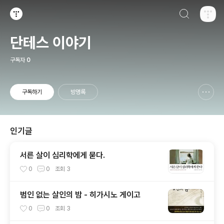
검색하기
티스토리
단테스 이야기
구독자
0
구독하기
방명록
신고하기 레이어
열기
인기글
서른 살이 심리학에게 묻다.
0
0
조회
3
범인 없는 살인의 밤 - 히가시노 게이고
0
0
조회
3