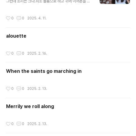
그런데 소리는 크다.최소 볼륨으로 하고 귀에 이어폰을 꼽
았는데, 영상에는 이 소리까지 녹음되었다.
작성시간
0
0
2025. 4. 11.
alouette
작성시간
0
0
2025. 2. 16.
When the saints go marching in
작성시간
0
0
2025. 2. 13.
Merrily we roll along
작성시간
0
0
2025. 2. 13.