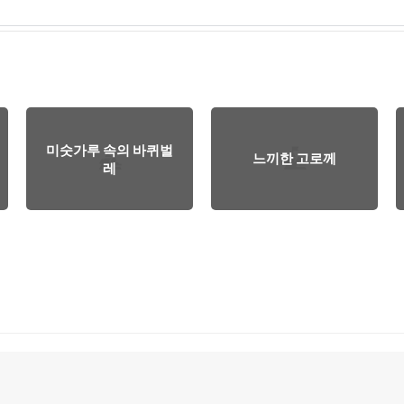
미숫가루 속의 바퀴벌
느끼한 고로께
레