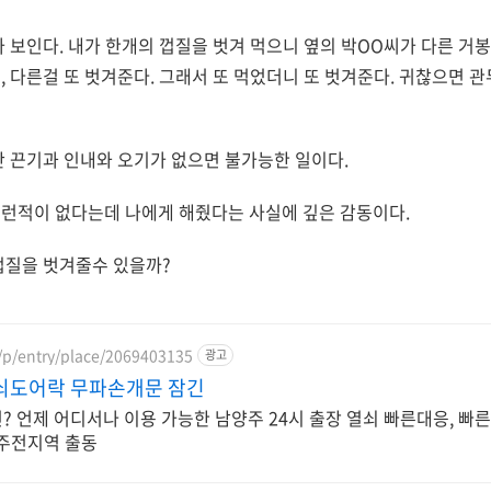
 보인다. 내가 한개의 껍질을 벗겨 먹으니 옆의 박OO씨가 다른 거봉
, 다른걸 또 벗겨준다. 그래서 또 먹었더니 또 벗겨준다. 귀찮으면 관
 끈기과 인내와 오기가 없으면 불가능한 일이다.
런적이 없다는데 나에게 해줬다는 사실에 깊은 감동이다.
껍질을 벗겨줄수 있을까?
/p/entry/place/2069403135
광고
열쇠도어락 무파손개문 잠긴
 언제 어디서나 이용 가능한 남양주 24시 출장 열쇠 빠른대응, 빠른
양주전지역 출동