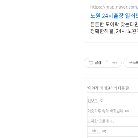
https://map.naver.com
노원 24시출장 열쇠
튼튼한 도어락 찾는다면?
정확한해결, 24시 노
공감
구독
'
이야기
' 카테고리의 다른 글
키보드
(0)
미숫가루 속의 바퀴벌레
(0)
느끼한 고로께
(0)
아 덮다..
(0)