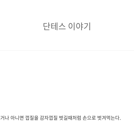
단
단테스 이야기
테
스
이
야
기
먹거나 아니면 껍질을 감자껍질 벗길때처럼 손으로 벗겨먹는다.