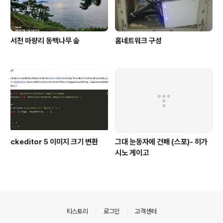
서천 마량리 동백나무 숲
홈네트워크 구성
ckeditor 5 이미지 크기 변환
그대 눈동자에 건배 (스포)- 히가
시노 게이고
의안내
티스토리
로그인
고객센터