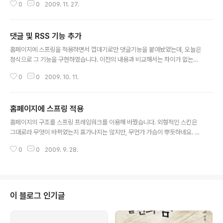
0
0
2009. 11. 27.
UI 개선
댓글 및 RSS 기능 추가
글 내용
홈페이지에 스프링을 적용하면서 껍데기로만 댓글기능을 붙여놨었는데, 오늘은
정식으로 그 기능을 구현하였습니다. 이전의 내용과 비교해서는 차이가 없는데,
디비를 확인해보는데 비밀번호를 입력하는 필드가 없었습니다. 그러면 다른 사
0
0
2009. 10. 11.
람이 댓글을 입력한 후에는 그 사람임을 인증하는 값이 없기 때문에 댓글을 수
정하거나 삭제할 수 없었을텐데 왜 그랬을까요? 생각해보니 댓글은 나만이 수
정하고 삭제할 수 있는 구조로 구성을 했었습니다. 뭐 다른 사람이 글을 남길일
홈페이지에 스프링 적용
이 없거니와 초기 구현시 귀찮아서 넣지 않았던 것 같습니다. 또, 허울뿐이던 비
글 내용
밀글 기능도 수정을 하였습니다. 댓글에 비밀글을 체크해도 기존에는 별다른 차
홈페이지의 구조를 스프링 프레임워크를 이용해 바꿨습니다. 외형적인 스킨은
이가 없었죠. 이번에는 '비밀글입니다'라는 메세지로 내용을 대처하였습니다.
그대로라 무엇이 바뀌었는지 표가나지는 않지만, 무언가 가슴이 뿌듯하네요. 스
그리고 임의 값을 생성하여 바이트 ..
프링을 적용시키면서 느낀 것은 '오~ 이거 괜찮은데?' 였습니다. 무언가 구조가
0
0
2009. 9. 28.
바뀌더라도 기존의 코드 수정없이 간단하게 xml 만 수정하면 모든 것이 변경된
다는 것이 상당히 마음에 들더군요. 그리고 이 참에 ant 도 사용해봤습니다. ant
는 듣기만 하고 실제 사용해본적이 없었는데 정말 편리하더군요. IDE 에서 작업
하던 것을 실서버에 옮겨놓고 다시 컴파일을 하는데 기존의 방식은 많이 불편했
습니다. 클래스패스를 모두 잡아주고, 패키지화 되어 있는 소스코드 위치 잡아
이 블로그 인기글
주고, 각각의 라이브러리도 위치도 손쉽게 잡아잘 수 있었습니다. 아직 홈페이
지가 완전하기 않..