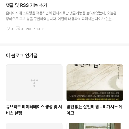
댓글 및 RSS 기능 추가
루어왔던 트랙백 기능을 다시 구현하려는데... 방법을 잊어버렸다... 개발시 참조
글 내용
했던 사이트도 어디인지 잊어버렸다.... 난감하다. 그리하여 트랙백 기능은 잠시
홈페이지에 스프링을 적용하면서 껍데기로만 댓글기능을 붙여놨었는데, 오늘은
보류다...
정식으로 그 기능을 구현하였습니다. 이전의 내용과 비교해서는 차이가 없는데,
디비를 확인해보는데 비밀번호를 입력하는 필드가 없었습니다. 그러면 다른 사
0
0
2009. 10. 11.
람이 댓글을 입력한 후에는 그 사람임을 인증하는 값이 없기 때문에 댓글을 수
정하거나 삭제할 수 없었을텐데 왜 그랬을까요? 생각해보니 댓글은 나만이 수
정하고 삭제할 수 있는 구조로 구성을 했었습니다. 뭐 다른 사람이 글을 남길일
이 없거니와 초기 구현시 귀찮아서 넣지 않았던 것 같습니다. 또, 허울뿐이던 비
밀글 기능도 수정을 하였습니다. 댓글에 비밀글을 체크해도 기존에는 별다른 차
이 블로그 인기글
이가 없었죠. 이번에는 '비밀글입니다'라는 메세지로 내용을 대처하였습니다.
그리고 임의 값을 생성하여 바이트 ..
큐브리드 데이터베이스 생성 및 서
범인 없는 살인의 밤 - 히가시노 게
비스 실행
이고