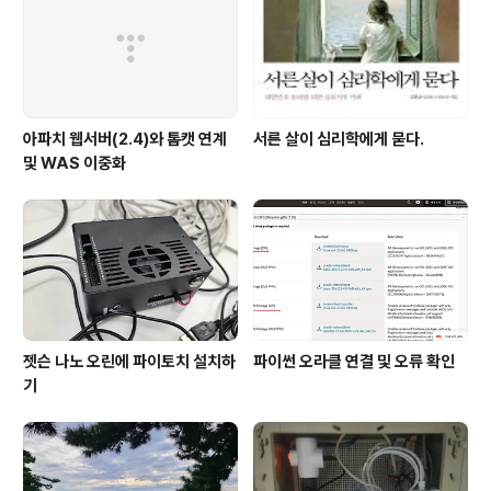
아파치 웹서버(2.4)와 톰캣 연계
서른 살이 심리학에게 묻다.
및 WAS 이중화
젯슨 나노 오린에 파이토치 설치하
파이썬 오라클 연결 및 오류 확인
기