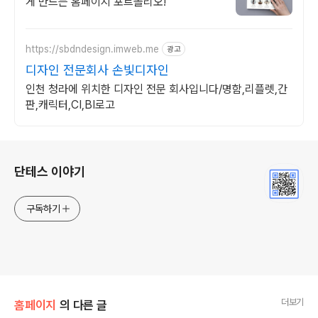
게 만드는 홈페이지 포트폴리오!
https://sbdndesign.imweb.me
광고
디자인 전문회사 손빛디자인
인천 청라에 위치한 디자인 전문 회사입니다/명함,리플렛,간
판,캐릭터,CI,BI로고
로그 정보
단테스 이야기
구독하기
더보기
홈페이지
의 다른 글