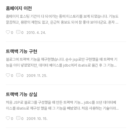
홈페이지 이전
글 내용
홈페이지 호스팅 기간이 다 되어가는 중에 티스토리를 보게 되었습니다. 기능도
깔끔하고, 용량의 제한도 없고, 은근히 홍보도 되어 참 좋아 보이더군요. 혼자 사
용하는 블로그이기 때문에 크게 부담은 없지만, 약간의 홍보의 필요성도 느꼈습
0
0
2010. 4. 24.
니다. 처음 '수정 블로그'로 시작해서 태터툴즈를 깔고 자료를 옮겼습니다. 수정
블로그는 파일디비를 이용했기 때문에 비교적 자료 이전이 쉬었죠. 그 후 태터
툴즈를 버리고 공부삼아 개발한 자체 블로그(jsp)를 이용하다가 다시 프레임워
트랙백 기능 구현
크(spring, ibatis)를 적용하여 블로그 개편이 있었습니다. 그러니까 이번이 다
글 내용
섯 번째 이네요. 자료를 옮기는 도중 많은 데이터가 유실되거나 깨지거나 되었
블로그에 트랙백 기능을 재구현했습니다. 순수 jsp로만 구현했을 때 트랙백 기
으며, 댓글이나 피드백등의 데이터는 모두 옮기지 못했습니다. 이번에 티스토리
능을 이미 넣었었지만, 데이터 베이스를 jdbc에서 ibatis로 옮긴 후 그 기능은
는 백업 및..
사라졌었죠. 이번에 프레임워크를 스프링으로 갈아탄 후 트랙백 기능을 다시 넣
0
0
2009. 11. 25.
었습니다. 어려운 기능은 아니었지만, 왠지 블로그 형태를 조금씩 띠는 것 같아
뿌듯하네요. 이제 미투데이와 트위터 클라이언트만 메인 하단에 붙인 후 디비를
다시 ibatis 나 hibernate로 갈아타야겠습니다. 그래도 이번엔 디비를 인터페
트랙백 기능 상실
이스화 시켜서 변환작업은 금방 끝날 것 같네요.
글 내용
처음 JSP로 블로그를 구성했을 때 만든 트랙백 기능... jdbc를 쓰던 데이터베
이스를 iBatis로 재구성 했을 때 그 기능을 빼놨었다. 처음 사용하는 기술이라
좀 낮설었고, 또 당장 구현해야 할 기본기능들이 많았기 때문이었다. 그상태로
0
0
2009. 10. 15.
시간이 계속 흘러 이번엔 JSP를 spring framework 로 전환하기 시작했다.
그러면서 다시 디비는 iBatis에서 jdbc로 롤백해버렸다. 스프링과 iBatis와의
연동보다는 스프링 구현에 좀 더 신경을 써야했기 때문이었다. 그리고 오늘... 미