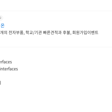
고
피온
여개의 전자부품, 학교/기관 빠른견적과 후불, 회원가입이벤트
erfaces
interfaces
리