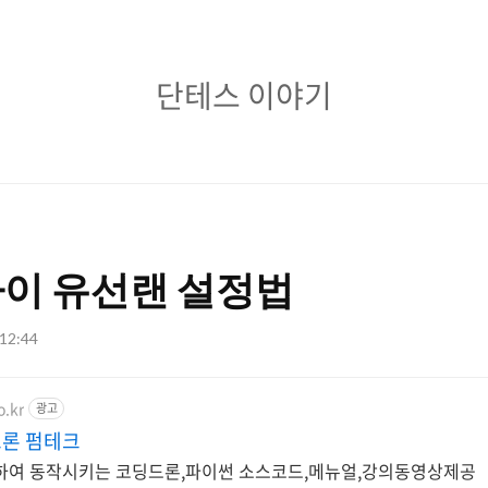
단
단테스 이야기
테
스
이
야
이 유선랜 설정법
기
 12:44
o.kr
광고
론 펌테크
하여 동작시키는 코딩드론,파이썬 소스코드,메뉴얼,강의동영상제공