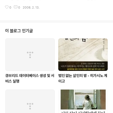
특히 마지막에 죠미와 키이스의 명대사 "사람은 참 대단해... 생각했던 것보다
0
0
2008. 2. 13.
훨씬 더..." "셀 수 없이 많은 걸 파괴해온 인류다... 앞으론 그런 짓을 안하면 좋
겠지만..." "괜찮아... 그들은..." "판도라의 상자를 열고 말았어... 과연 잘한 짓일
까..." "모르겠어... 하지만 후회를 할 수 있는건 인간 뿐이지... 기계는 후회하지
않아..." "온 힘을 다해 살아온 자에게도 후회는 없지" "널 만나서 다행이다" "나
도...키이스..." "죠미!..." "...상자에 마지막에 남은건 희망이야..." 상자에 마지막
이 블로그 인기글
에 남은건 희망이다.....
큐브리드 데이터베이스 생성 및 서
범인 없는 살인의 밤 - 히가시노 게
비스 실행
이고