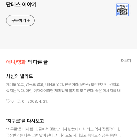
단테스 이야기
구독하기
더보기
애니/영화
의 다른 글
사신의 발라드
글 내용
재미도 없고, 감동도 없고, 내용도 없다. 단편이라(6편완) 보긴했지만, 권하고
싶지는 않다. 어린 여자아이라면 재미있게 볼지도 모르겠다. 숨은 메세지를 내
가 읽어내지 못한걸까?
0
0
2008. 4. 21.
'지구로'를 다시보고
글 내용
’지구로’를 다시 봤다. 끝에서 몇편만 다시 봤는데 다시 봐도 역시 감동적이다.
극장판과는 다른 그런 맛이 난다. 시나리오도 재미있고 음악도 심금을 울린다.