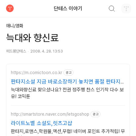
검색하기
단테스 이야기
티스토리
애니/영화
늑대와 향신료
에드몽단테스
2008. 4. 28. 13:53
https://m.comictoon.co.kr
광고
판타지소설 지금 바로소장하기 놓치면 품절 판타지
전권세트
늑대와향신료 찾으셨나요? 전권 정주행 찬스 인기작 다수 보
유! 코믹툰
http://smartstore.naver.com/letsgoshop
광고
라이트노벨 소설도,렛츠고샵
판타지,로맨스,학원물,액션,무협! 네이버 포인트 추가적립! 무