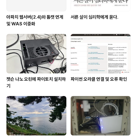
아파치 웹서버(2.4)와 톰캣 연계
서른 살이 심리학에게 묻다.
및 WAS 이중화
젯슨 나노 오린에 파이토치 설치하
파이썬 오라클 연결 및 오류 확인
기