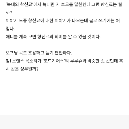
’늑대와 향신료’에서 늑대란 저 호로를 말한텐데 그럼 향신료는 뭘
까?
이야기 도중 향신료에 대한 이야기가 나오는데 글로 쓰기에는 어
렵다.
애니를 계속 보면 향신료의 의미를 알 수 있을 것이다.
오프닝 곡도 조용하고 듣기 편안하다.
참! 로렌스 목소리가 ’코드기어스’의 루루슈와 비슷한 것 같던데 혹
시 같은 성우일까?
로그 정보