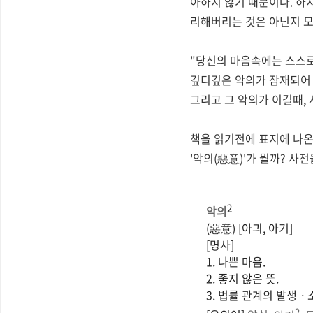
아하지 않기 때문이다. 하
리해버리는 것은 아닌지 모
"당신의 마음속에는 스스로
깊디깊은 악의가 잠재되어 
그리고 그 악의가 이길때,
책을 읽기전에 표지에 나온
'악의(惡意)'가 뭘까? 사
2
악의
(惡意)
[아긔, 아기]
[명사]
1. 나쁜 마음.
2. 좋지 않은 뜻.
3. 법률 관계의 발생ㆍ
2