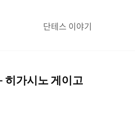
단
단테스 이야기
테
스
이
야
 - 히가시노 게이고
기