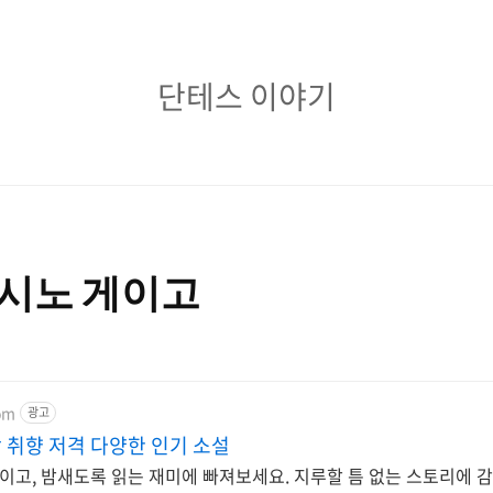
단
단테스 이야기
테
스
이
야
가시노 게이고
기
om
광고
취향 저격 다양한 인기 소설
고, 밤새도록 읽는 재미에 빠져보세요. 지루할 틈 없는 스토리에 감