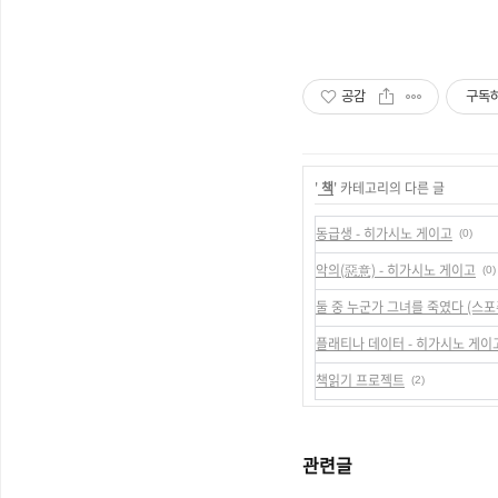
공감
구독
'
책
' 카테고리의 다른 글
동급생 - 히가시노 게이고
(0)
악의(惡意) - 히가시노 게이고
(0)
둘 중 누군가 그녀를 죽였다 (스포
플래티나 데이터 - 히가시노 게이
책읽기 프로젝트
(2)
관련글