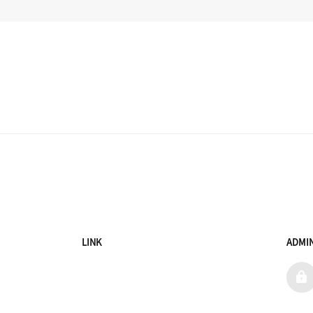
LINK
ADMI
admi