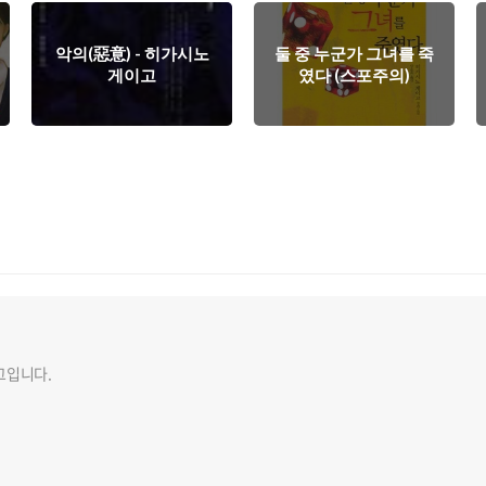
악의(惡意) - 히가시노
둘 중 누군가 그녀를 죽
게이고
였다 (스포주의)
그입니다.