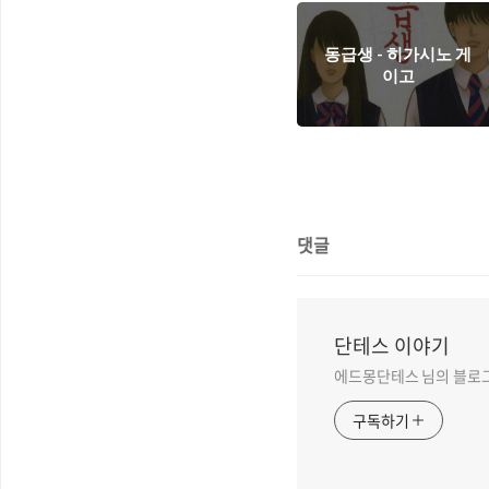
동급생 - 히가시노 게
이고
댓글
단테스 이야기
에드몽단테스 님의 블로
구독하기