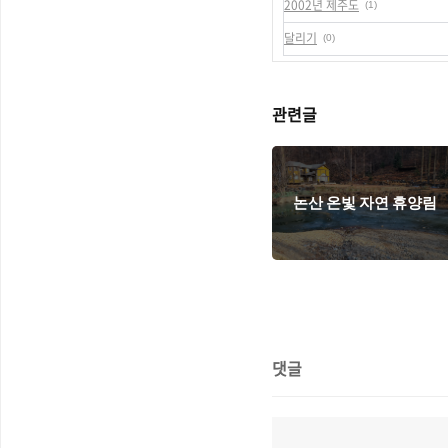
2002년 제주도
(1)
달리기
(0)
관련글
논산 온빛 자연 휴양림
댓글