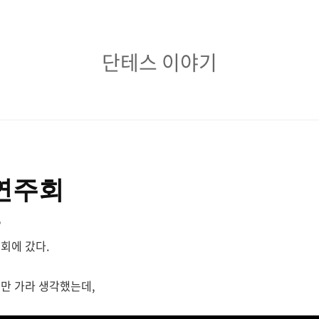
단
단테스 이야기
테
스
이
야
 연주회
기
6
회에 갔다.
만 가라 생각했는데,