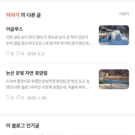
더보기
이야기
의 다른 글
이글루스
글 내용
이번 설은 눈이 많이 왔다.이 정도로 눈이 온 적이 있던가
손에 꼽을 정도이다.조심스레 본가와 처가에 갔다 왔는데,
처가에 형님께서 이글루스를 만드셨다.김치통에 눈을 얼려
0
0
2025. 2. 2.
만드셨다고 하는데, 그만큼 눈이 많이 왔다는 반증이다.6
명이 들어갈 정도로 크게 만들었다.두 명은 밤에 직접 잠도
자기도 했다.이날 새벽 온도가 -15도까지 내려 간 것을 확
논산 온빛 자연 휴양림
인했는데, 더 내려갔을 수도 있다.(예보에서는 -16도까지
글 내용
내려간다고 했었다.) 형님이 이글루스를 만드는 것도 대단
드라마 촬영지로 유명한 온빛자연 휴양림.한 번은 오고 싶
하지만, 아이들에게 추억을 만들어 주시는 것 같아 더욱 대
었다.다른 블로그에서는 이쁘게 보였는데, 겨울에 와서 그
단하신 것 같다.
런지 왠지 쓸쓸해 보인다.의미 모를 조형물들이 몇 개 있고,
0
0
2025. 1. 30.
별장을 촬영할 수 있는 장소도 별도로 마련되어 있다.하지
만 딱 거기까지다.한 번은 올 수 있지만, 두 번은 오기 힘들
것 같다.메타세쿼이아 숲길로 유명하다고도 한데(좀 짧고),
겨울이라 그런지 쓸쓸하다.매점이나 커피가게도 없고, 숙
박할 수 있는 펜션도 없다.그냥 한 바퀴 돌다 갈 수 있는 산
이 블로그 인기글
책로 정도로 보면 되겠다.