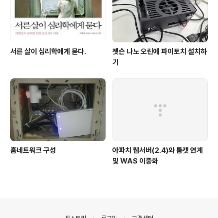
서른 살이 심리학에게 묻다.
젯슨 나노 오린에 파이토치 설치하
기
홈네트워크 구성
아파치 웹서버(2.4)와 톰캣 연계
및 WAS 이중화
의안내