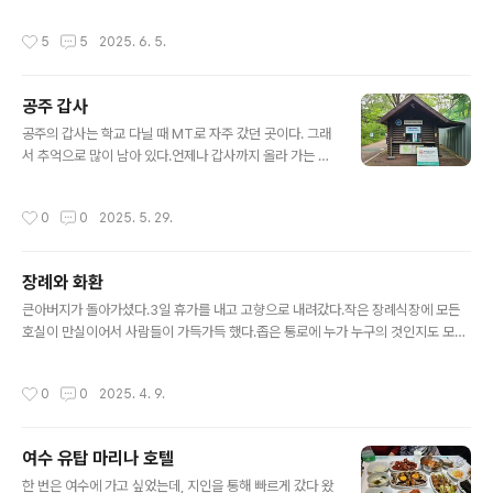
보니 예약을 했는지 물어본다. 물놀이를 하고 점심은 식당
다. 당일치기였는데, 코스는 공개하지 않아서 시청 후 나름
에서 돈가스와 냉면을 생각하고 있었는데, 꼭 세트메뉴를
충주의 갈만한 곳과 동선을 고려하여 여행 일정표를 적어
작성시간
5
5
2025. 6. 5.
식당에 예약해야만 물..
놓았었다. 그것도 꽤 한참 전의 일인데, 그동안 계속 가고
싶었으나, 계기가 되지 않다가 이번 선거일 투표를 마치고
일찍 출발을 하였다. 대전에서 충주 첫 번째 목적지까지는
공주 갑사
대략 1시간 40분이 소요되었다. 일정표를 짜기는 했지만,
글 내용
조금은 거리가 있어서 계획대로 움직일 수 있을지 살짝 조
공주의 갑사는 학교 다닐 때 MT로 자주 갔던 곳이다. 그래
심스러웠지만, 지금이라도 출발하게 되어 다행이라 생각했
서 추억으로 많이 남아 있다.언제나 갑사까지 올라 가는 것
다. 조금 더 늦으면 여름일 테니까. 계획일정오대호 아트팩
을 목표로 했지만, 또 항상 전날 먹은 막걸리로 인해 그리
트리중앙탑사적공원활옥동글게으른 악어수주팔봉 오대호
기억이 많지 않은 곳이다.추억은 항상 아름답게 보정되어
작성시간
0
0
2025. 5. 29.
아트팩트리가는 길에 고속도로 휴게소에..
있다. 터전을 대전으로 옮긴 이후부터는 갑사를 가보지 못
했다.가끔씩 봄날에 벗꽃구경을 위해 동학사로만 가보았을
뿐이다.그래서 언젠가 한 번은 다시금 가보고 싶다는 생각
장례와 화환
을 했었는데, 이번에 아들과 함께 가 보게 되었다.가본 지 2
글 내용
0년은 더 된 것 같은데, 다시 추억을 보정해 보아야겠다. 처
큰아버지가 돌아가셨다.3일 휴가를 내고 고향으로 내려갔다.작은 장례식장에 모든
음 반기는 곳은 주차장이다. 매번 주차장 위쪽에 민박촌이
호실이 만실이어서 사람들이 가득가득 했다.좁은 통로에 누가 누구의 것인지도 모를
있어서 그쪽으로 MT를 갔었는데, 그래서 주차장은 기억에
화환들이 길을 막고 있어 화한으로 길을 만들었다.저녁에 전화가 왔다. 회사에서 화
많이 남는다. 단체 놀이도 많이 했던 곳이고.영수증이 반겨
한을 보내준다는 것이었다.회사에 경조사에 대한 휴가와 규정이 있지만, 직계가족
작성시간
0
0
2025. 4. 9.
준다. 옆 동학사보다 ..
관련된 규정이어서 이번 장례에는 개인적으로 휴가를 쓰고 내려왔다. 그래서 회사에
서 화환을 보내준다는 것을 생각하지도 못했다.그리고 거절했다. 조금전의 상황처럼
통로조차 좁아서 화환으로 길을 만드는 상황에 조카의 회사에서 화환을 보내준들 누
여수 유탑 마리나 호텔
가 알겠는가? 그래서 거절했다. 하지만 그럼에도 회사에서는 다음날 화환을 보내준
글 내용
다고 했다. 다음날, 화환이 왔다. 그리고 복잡했던 어제의 상황도 조금씩 정..
한 번은 여수에 가고 싶었는데, 지인을 통해 빠르게 갔다 왔