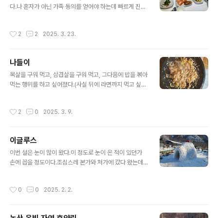
다.나 혼자가 아닌 가족 동의를 얻어야 하는데 빠르게 진행
되어 2주 만에 모두 처리된 것 같다.최종 목적지를 유탑 마
리아 호텔로 정하고 그 주변 근처를 경유지로 하여 간단하
작성시간
2
2
2025. 3. 23.
게 동선을 그렸다.물론 그 동선대로 움직이지 못했고, 날씨
까지 비가 와서 계획했던 것들이 모두 진행되지 않았지만,
그래도 재미있었다. 계획된 일정 첫째 날점심 : 성산밥집(꽃
나들이
게장 정식)오동도 동백나무 군락지자산공원하멜등대낭만
글 내용
포차이순신 광장고소동 벽화마을여수 유탑 마리나 호텔 둘
목살을 구워 먹고, 삼겹살을 구워 먹고, 그다음에 밥을 볶아
째 날여수 레일바이크점심 : 여수게장 나래밥상더 포레스
먹는 행위를 하고 싶어졌다.(사실 뒤에 라면까지 먹고 싶었
트랜드 간식노랑고래 여수학동점(꽈배기, 도너츠)갓버터도
지만, 배가 불러 가능할 것 같지 않았다.)집에서 간단한 쌈
나스(도나스) 첫째 날은 여수에 도착해 게장을 먹고 호텔에
장과 봄동, 과일을 챙기고 마트에 가서 고기와 물, 음료수,
작성시간
2
0
2025. 3. 9.
체크인하기 전에 몇 곳을 돌아본다.둘째..
간단한 과자 등을 사서 세종에 있는 숙소로 출발했다.지난
마지막에 갔을 때 풀이 너무 무성해서 이번에 또 그러면 어
떡하나 생각했는데, 다행히도 그 상태 그대로 있었다. 간단
이글루스
히 쓰레기를 정리 좀 하고.바람이 조금 불긴 했지만, 견디지
글 내용
못 할 정도는 아니었다. 하지만 춥다는 마나님의 의견으로
이번 설은 눈이 많이 왔다.이 정도로 눈이 온 적이 있던가
건물 안에서 먹기로 했다.처음은 예정대로 목살을 구웠
손에 꼽을 정도이다.조심스레 본가와 처가에 갔다 왔는데,
다. 기름이 너무 없어서 중간에 삼겹살 한 줄을 넣었다. 그
처가에 형님께서 이글루스를 만드셨다.김치통에 눈을 얼려
다음 삼겹살을 구웠다.볶음밥은 햇반을 이용하여 했는데,
만드셨다고 하는데, 그만큼 눈이 많이 왔다는 반증이다.6
작성시간
0
0
2025. 2. 2.
마트에서 계란볶음밥..
명이 들어갈 정도로 크게 만들었다.두 명은 밤에 직접 잠도
자기도 했다.이날 새벽 온도가 -15도까지 내려 간 것을 확
인했는데, 더 내려갔을 수도 있다.(예보에서는 -16도까지