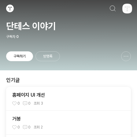
검색하기
티스토리
단테스 이야기
구독자
0
구독하기
방명록
신고하기 레이어
열기
인기글
홈페이지 UI 개선
0
0
조회
3
거봉
0
0
조회
2