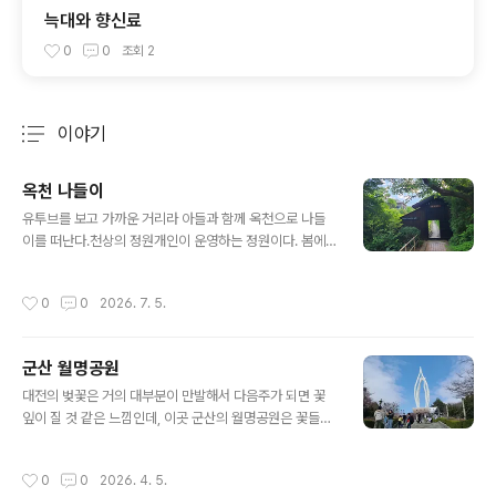
늑대와 향신료
0
0
조회
2
이야기
분류 전체보기
주요 글 목록
옥천 나들이
글 내용
유투브를 보고 가까운 거리라 아들과 함께 옥천으로 나들
이를 떠난다.천상의 정원개인이 운영하는 정원이다. 봄에
가면 이쁜 꽃들을 볼 수 있지만, 나는 여름에 갔다 왔다.예
약을 해야 입장이 가능하다. 예약은 아래 사이트 참고.htt
작성시간
0
0
2026. 7. 5.
p://www.waterplant.or.kr/mobile/mreservation/r
eserform 입장료는 어른 8,000원초/중/고는 5,000원
이다. 매표소를 통해 처음 입장하는 좁은문이다. 딱 봐도 입
군산 월명공원
구가 작아서 고개를 숙이고 들어가야 한다는 것을 인지하
글 내용
고도 머리를 부딪혔다. 그만큼 입구가 작다. 입구를 통과하
대전의 벚꽃은 거의 대부분이 만발해서 다음주가 되면 꽃
면 이제 정원이 시작된다.코스를 돌다 보면 큰 바위들이 많
잎이 질 것 같은 느낌인데, 이곳 군산의 월명공원은 꽃들이
이 보인다. 개인 정원이라고 했는데, 저 큰 돌들은 어디서
아직 덜 개화했다. 바닷가의 찬바람 때문일까?라는 생각이
구했을까? 어떻게 옮겼을까? 아니면 처음부터 이 큰 ..
든다. 실제로 바람이 아직 차다.동백꽃이 이쁘다. 마량리 동
작성시간
0
0
2026. 4. 5.
백정처럼 거대한 나무들은 아니지만, 말 그대로 꽃나무처