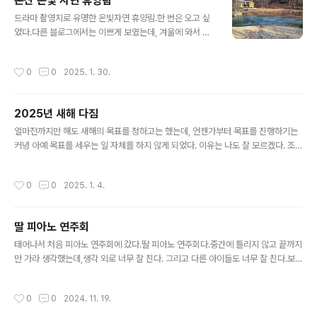
논산 온빛 자연 휴양림
내려간다고 했었다.) 형님이 이글루스를 만드는 것도 대단
글 내용
하지만, 아이들에게 추억을 만들어 주시는 것 같아 더욱 대
드라마 촬영지로 유명한 온빛자연 휴양림.한 번은 오고 싶
단하신 것 같다.
었다.다른 블로그에서는 이쁘게 보였는데, 겨울에 와서 그
런지 왠지 쓸쓸해 보인다.의미 모를 조형물들이 몇 개 있고,
별장을 촬영할 수 있는 장소도 별도로 마련되어 있다.하지
작성시간
0
0
2025. 1. 30.
만 딱 거기까지다.한 번은 올 수 있지만, 두 번은 오기 힘들
것 같다.메타세쿼이아 숲길로 유명하다고도 한데(좀 짧고),
겨울이라 그런지 쓸쓸하다.매점이나 커피가게도 없고, 숙
2025년 새해 다짐
박할 수 있는 펜션도 없다.그냥 한 바퀴 돌다 갈 수 있는 산
글 내용
책로 정도로 보면 되겠다.
얼마전까지만 해도 새해의 목표를 정하고는 했는데, 언젠가부터 목표를 진행하기는
커녕 아예 목표를 세우는 일 자체를 하지 않게 되었다. 이유는 나도 잘 모르겠다. 조금
더 생각해 보면 기억할 수는 있겠지만, 그러지 않기로 했다.그런생각들이 들자 이번
에는 목표를 아주 자세히 설정하기로 했다. 숫자로. 올해의 목표1. 영어학습 계속하기
작성시간
0
0
2025. 1. 4.
2. 피아노 배우기3. 다이어트4. 책읽기 위 처럼 다짐을 하기엔 목표가 좀 애매해서
조금 더 숫자를 넣어 보기로 했다.1. 영어학습앱 올해도 끊기지 않고 계속 유지하기
(현재 약 600일 정도 진행)2. 딸이 배우고 있는 교재에 있는 '캐논 변주곡' 안보고 치
딸 피아노 연주회
기와 함께 총 3곡 이상 외워서 치기 (동영상 녹화하기)3. 현 몸무게에서 5Kg 빼기
글 내용
(매번 실패했는데, 왠지 이번엔 성공..
태어나서 처음 피아노 연주회에 갔다.딸 피아노 연주회다.중간에 틀리지 않고 끝까지
만 가라 생각했는데,생각 외로 너무 잘 친다. 그리고 다른 아이들도 너무 잘 친다.보통
유튜브를 1.75배로 보는데,여기에서 애들 연주를 유튜브로 보는 것 같았다.
작성시간
0
0
2024. 11. 19.