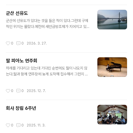
럼 심어진 것이 마냥 귀엽기만 하다. 오늘 날짜는 2026년
4월 4일.
군산 선유도
글 내용
군산에 선유도가 있다는 것을 들은 적이 있다.그런데 구체
적인 위치는 몰랐다.예전에 새만금방조제가 지어지고 있을
때, 완성이 되지 않았어도 명절이 되면 완료된 구간까지만
개방을 하곤 했었다.그 때 몇 번씩 조금씩 갔다 돌아오곤 했
작성시간
0
0
2026. 3. 27.
는데, 이번에 직접 가보니 그때 들렸던 곳이라는 것을 알았
다.물론 섬 이름이나 섬 안까지는 들어가지 않았었는데, 이
제 보니 그곳 중에 하나가 선유도였다.선유도라는 섬이 있
딸 피아노 연주회
지만, 여기 저기 섬들이 다 연결되면서 지금 이곳이 선유도
글 내용
가 맞나? 하는 생각이 들었다.주변에 여러 섬들이 있지만
차례를 기다리고 있는데 기다린 순번에도 딸이 나오지 않
대표적이 이름으로 선유도라 부르는 것 같다. 처음 도착 위
는다.딸과 함께 연주장에 늦게 도착해 접수해서 그런지 순
치는 지도에 표시한 공영주차장이다. 다른 곳은 유료인데
번이 늦춰진 모양이다.동영상을 찍기 위해 카메라 앱을 켜
여기는 무료로 운영을 한다.목적지는 대장도의 대장봉이
놓고 열심히 기다리다가 마침내 딸 차례가 되었다.그러자
작성시간
0
0
2025. 12. 7.
다.주차장에서 조금 걸으면 금방 도착..
약속이라도 한 듯, 대기 시간이 길었는지 카메라 앱이 종료
되어 버렸다. 부랴부랴 카메라 앱을 다시 켰지만, 딸의 연주
는 시작되었고, 연주 중간에 영상을 찍기 좀 그래서 찍는 것
회사 창림 6주년
을 그만두었다.대신 사진 한 장을 남겼다.
작성시간
0
0
2025. 11. 3.