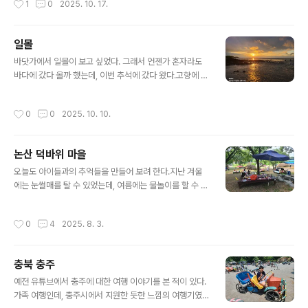
1
0
2025. 10. 17.
사임당의 아버지인 신명화의 넷째딸의 자식인 권..
고 구멍은 좀 다르게 생겼다.아무튼 이때 처음 알게 되어서
나도 한 번 만들어 보았다. 프린터가 크지 않기에 적당한 크
기를 여러 개 붙여 만들었다. 또 보드마다 구멍의 크기 및
일몰
간격이 통일된 것이 아니어서 하나의 보드에 맞추면 그 구
글 내용
멍 및 크기에 맞는 장신구를 맞춰 만들어야 했다. 그리고 나
바닷가에서 일몰이 보고 싶었다. 그래서 언젠가 혼자라도
름 뿌듯해했었다.그런데 처음에는 괜찮았는데, 시간이 지
바다에 갔다 올까 했는데, 이번 추석에 갔다 왔다.고향에 갔
나면서 요것이 조금씩 휘기 시작했다. 부러지지는 않을지
다가 목적지 없이 해안도로를 따라 움직이려 했는데, 실수
언정 휜다. ㅋㅋ처음에도 고민을 했었지만, 역시 보드는 튼
로 그러지 못했고, 그냥저냥 가다가 여기 독산 해수욕장까
작성시간
0
0
2025. 10. 10.
튼한 철제이어야 할 것 같았다.그..
지 왔다. 바다가 이쁘다. 여기 이전에 춘장대 해수욕장에도
들렸는데, 사람이 조금 많아서 놀랐다.올해 여름 8월에 갔
을 때 보다 더 사람들이 많았던 것 같았다.일몰을 기다리다
논산 덕바위 마을
시간이 조금 남아서 여기 독산 해수욕장까지 왔다. 사람들
글 내용
을 보니 여기저기 바구니를 하나씩 가지고 다닌다.생각해
오늘도 아이들과의 추억들을 만들어 보려 한다.지난 겨울
보니 오늘이 추석, 물이 많이 빠지는 날이다. 사람들이 여기
에는 눈썰매를 탈 수 있었는데, 여름에는 물놀이를 할 수 있
저기서 호미 들고 무언가 캐는 것 같다.수평선 위로 해가 지
다고 하여 논산 덕바위 마을로 출발했다. 가기 전에 간단히
는 것은 볼 수 없었지만, 예상했던 일이다.적당한 곳에서 해
먹을 수 있는 간식을 하나로 마트에서 샀다.물과 음료수, 간
작성시간
0
4
2025. 8. 3.
는 구름에 숨어 버렸다.
단한 과자와 함께 아들은 옥수수 술빵을 집었는데, 빵의 양
이 많다.차에서 다 먹긴 했지만, 도착해서는 점심시간일 텐
데 점심을 먹을 수 있을지 걱정은 된다. 저 빵이 배속에서
충북 충주
천천히 불어야 할 텐데.점심 때 쯤 도착해 보니 이미 사람들
글 내용
이 많이 있다. 풀장 옆에 매점이 있어 어떻게 입장하는지 물
예전 유튜브에서 충주에 대한 여행 이야기를 본 적이 있다.
어보니 요 앞 카페에서 체크인하면 된다고 했다. 카페에 가
가족 여행인데, 충주시에서 지원한 듯한 느낌의 여행기였