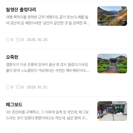
월영산 출렁다리
글 내용
여행 목적지를 정하면 근처 여행지도 같이 찾는다.예를 들
어 금산에 갈 예정이라면 '금산의 갈만한 곳'을 검색한 후
갈 만한 곳을 특정한다.그리고 지도를 통해 목적지들의 위
치를 찾고 자동차로 이동할만한 동선을 정한다.보통 네이
작성시간
0
0
2025. 10. 25.
버 지도를 이용하는데, 여러 곳을 동시에 핀을 꼽아 놓으면
동선을 찾기 편한데, 네이버에는 기능을 지원하지 않는 것
같다.(내가 못 찾는 것일까?)아무튼 지도 한 곳에 여러 포인
오죽헌
트를 지정하려면 내가 아는 범위 한에서는 api를 이용하는
글 내용
것 밖에 없는데, 공수가 많이 들 것 같아 시도하지 않았다. f
결혼식이 이곳 강릉에 있어서 끝난 후 잠시 들렸다.이곳은
olim파이썬에서 지도를 보여주는 라이브러리다. 쉽게 사
물이 맑아 스노클링이 가능하다는 사천진 해수욕장이다.비
용이 가능하다. 그래서 소개해 본다. 설치$ conda install
가 많이 내려서 물이 흐리다. 파도도 세고 바람도 많이 분
-c conda-forge folium (conda를 이용해 설치..
다.오늘 맑은 동해물 구경은 실패한 듯하다.오늘은 야외 결
작성시간
0
0
2025. 10. 21.
혼식이었다. 사천진 해수욕장에서 멀지 않은 곳에 오죽헌
이 있다. 이곳도 언젠가 가야겠다고 마음먹었던 곳인데 기
회가 왔다.해수욕장에서 차로 약 15분 거리에 있다.신사임
페그보드
당이 누구냐고 물으면 쉽게 얘기해서 여류 화가다.이이가
글 내용
누구냐고 물으면 쉽게 얘기해서 신사임당의 자식이고, 교
3D 프린터를 구매하고, 그 이후에 알게 된 것인데, 페그보
육자다.곳곳에 이이의 가르침이 보인다. 신사임당과 이이
드라는 것이 있었다.못판이라고도 하는데, 넓은 판에 구멍
가 유명한 건 알았지만, 그 집안도 대대로 유명하다. 둘 외
이 있어 여기에 이것저것 끼워 넣어서 원하는 폼을 만드는
에도 뛰어난 화가와 학자가 많다.오죽헌이라는 이름은 신
보드다.이케아에서도 판매하는데 스코디스 보드라 불리우
작성시간